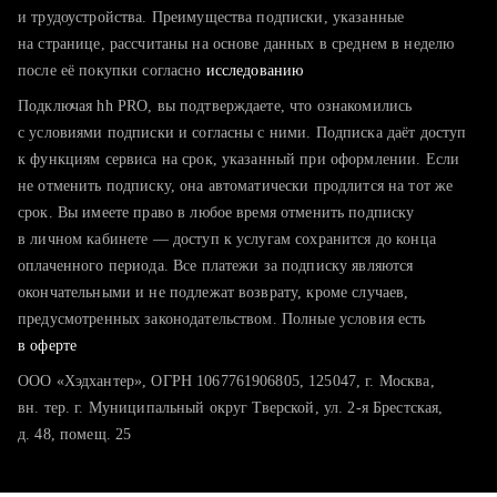
тратите много времени на поиск и вручную поднимаете
и трудоустройства. Преимущества подписки, указанные
резюме
на странице, рассчитаны на основе данных в среднем в неделю
после её покупки согласно
хотите сравнить себя с конкурентами и оценить шансы
исследованию
Подключая hh PRO, вы подтверждаете, что ознакомились
с условиями подписки и согласны с ними. Подписка даёт доступ
к функциям сервиса на срок, указанный при оформлении. Если
не отменить подписку, она автоматически продлится на тот же
срок. Вы имеете право в любое время отменить подписку
в личном кабинете — доступ к услугам сохранится до конца
оплаченного периода. Все платежи за подписку являются
окончательными и не подлежат возврату, кроме случаев,
предусмотренных законодательством. Полные условия есть
в оферте
ООО «Хэдхантер», ОГРН 1067761906805, 125047, г. Москва,
вн. тер. г. Муниципальный округ Тверской, ул. 2-я Брестская,
д. 48, помещ. 25