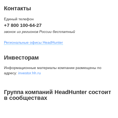
Контакты
Единый телефон
+7 800 100-64-27
звонок из регионов России бесплатный
Региональные офисы HeadHunter
Москва
Инвесторам
внутригородская территория
Информационные материалы компании размещены по
Муниципальный округ Тверской,
адресу:
investor.hh.ru
2-я Брестская ул., д. 48,
помещение 25
+7 495 974-64-27
Группа компаний HeadHunter состоит
+7 495 980-64-27
в сообществах
+7 495 134-92-24
press@hh.ru