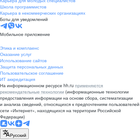
Карьера для молодых специалистов
pr@nsk.hh.ru
Школа программистов
Карьера в некоммерческих организациях
Минск
Боты для уведомлений
пр-т Дзержинского, д. 57,
10 этаж, помещение 45-1
Мобильное приложение
+375 (17)
336-03-02
Этика и комплаенс
pr@rabota.by
Оказание услуг
Использование сайтов
Алматы
Защита персональных данных
Пользовательское соглашение
пр. Абая, д. 151, БЦ Алатау,
ИТ аккредитация
12 этаж, офис 1209
На информационном ресурсе hh.ru
применяются
+7 727 232-13-13
рекомендательные технологии
(информационные технологии
pr@headhunter.com.kz
предоставления информации на основе сбора, систематизации
и анализа сведений, относящихся к предпочтениям пользователей
сети «Интернет», находящихся на территории Российской
Федерации)
Русский