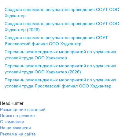
Сводная ведомость результатов проведения СОУТ ООО
Воронеж
Хэдхантер
Сводная ведомость результатов проведения СОУТ ООО
ул. Комиссаржевской, д. 10,
Хэдхантер (2026)
офис 1212
Сводная ведомость результатов проведения СОУТ
+7 473 280-05-05
Ярославский филиал ООО Хэдхантер
pr@vrn.hh.ru
Перечень рекомендуемых мероприятий по улучшению
условий труда ООО Хэдхантер
Казань
Перечень рекомендуемых мероприятий по улучшению
ул. Спартаковская, д. 2А, этаж 3,
условий труда ООО Хэдхантер (2026)
помещение 15
Перечень рекомендуемых мероприятий по улучшению
условий труда Ярославский филиал ООО Хэдхантер
+7 843 212-12-50
pr@kzn.hh.ru
HeadHunter
Размещение вакансий
Екатеринбург
Поиск по резюме
ул. Боевых Дружин, стр. 20,
О компании
5 этаж, офис 505, 521
Наши вакансии
Реклама на сайте
+7 343 226-79-99