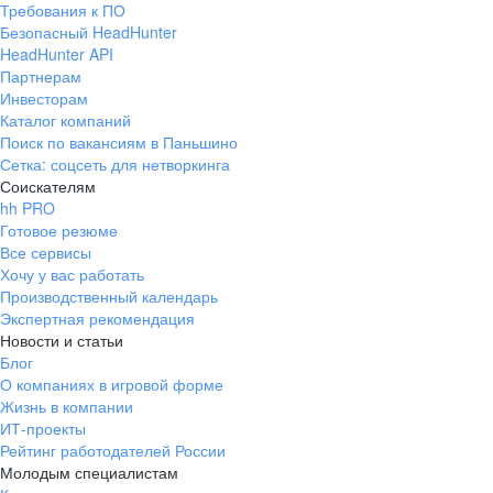
Требования к ПО
pr@ural.hh.ru
Безопасный HeadHunter
HeadHunter API
Краснодар
Партнерам
Инвесторам
ул. Янковского, д. 169, 7 этаж,
Каталог компаний
706 каб.
Поиск по вакансиям в Паньшино
+7 861 205-55-57
Сетка: соцсеть для нетворкинга
pr@krd.hh.ru
Соискателям
hh PRO
Готовое резюме
Владивосток
Все сервисы
пер. Ланинский д. 4, офис 3.4
Хочу у вас работать
Производственный календарь
+7 423 202-33-28
Экспертная рекомендация
pr@dv.hh.ru
Новости и статьи
Блог
Новосибирск
О компаниях в игровой форме
Жизнь в компании
ул. Большевистская, д. 35,
ИТ-проекты
помещение 21
Рейтинг работодателей России
+7 383 207-94-64
Молодым специалистам