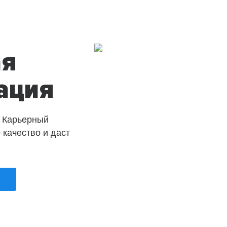
ая
ация
 Карьерный
о качество и даст