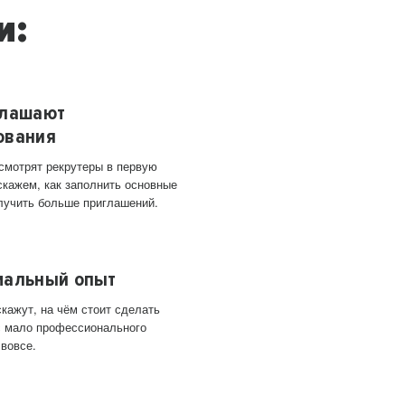
и:
глашают
ования
 смотрят рекрутеры в первую
скажем, как заполнить основные
лучить больше приглашений.
мальный опыт
кажут, на чём стоит сделать
ас мало профессионального
 вовсе.