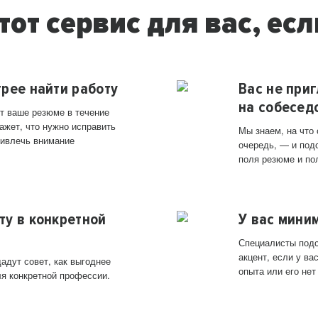
тот сервис для вас, есл
трее найти работу
Вас не при
на собесед
т ваше резюме в течение
ажет, что нужно исправить
Мы знаем, на что
ривлечь внимание
очередь, — и под
поля резюме и по
ту в конкретной
У вас мини
Специалисты подс
акцент, если у в
адут совет, как выгоднее
опыта или его нет
ля конкретной профессии.