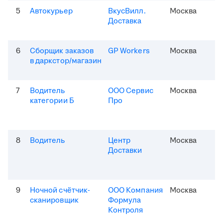
5
Автокурьер
ВкусВилл.
Москва
Доставка
6
Сборщик заказов
GP Workers
Москва
в даркстор/магазин
7
Водитель
ООО Сервис
Москва
категории Б
Про
8
Водитель
Центр
Москва
Доставки
9
Ночной счётчик-
ООО Компания
Москва
сканировщик
Формула
Контроля