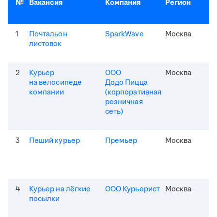
№
Вакансия
Компания
Регион
1
Почтальон
SparkWave
Москва
листовок
2
Курьер
ООО
Москва
на велосипеде
Додо Пицца
компании
(корпоративная
розничная
сеть)
3
Пеший курьер
Премьер
Москва
4
Курьер на лёгкие
ООО Курьерист
Москва
посылки