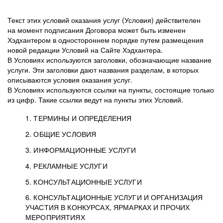
Текст этих условий оказания услуг (Условия) действителен
на момент подписания Договора может быть изменен
Хэдхантером в одностороннем порядке путем размещения
новой редакции Условий на Сайте Хэдхантера.
В Условиях используются заголовки, обозначающие название
услуги. Эти заголовки дают названия разделам, в которых
описываются условия оказания услуг.
В Условиях используются ссылки на пункты, состоящие только
из цифр. Такие ссылки ведут на пункты этих Условий.
1. ТЕРМИНЫ И ОПРЕДЕЛЕНИЯ
2. ОБЩИЕ УСЛОВИЯ
3. ИНФОРМАЦИОННЫЕ УСЛУГИ
1.1. Хэдхантер, или
Хэдхантер, ООО
4. РЕКЛАМНЫЕ УСЛУГИ
HeadHunter, или
«Хэдхантер», ИНН
2.1. Типы и статусы регистрации
5. КОНСУЛЬТАЦИОННЫЕ УСЛУГИ
Исполнитель
7718620740, адрес:
Типы регистрации
3.1. Предоставление доступа к базе данных
2.2. Активация услуг
6. КОНСУЛЬТАЦИОННЫЕ УСЛУГИ И ОРГАНИЗАЦИЯ
125047, г. Москва,
резюме с предложениями Соискателей
Описание и активация
УЧАСТИЯ В КОНКУРСАХ, ЯРМАРКАХ И ПРОЧИХ
2.1.1. Заказчику может быть присвоен один
4.0. Общие условия оказания рекламных услуг
внутригородская
о трудоустройстве с возможностью просмотра
МЕРОПРИЯТИЯХ
из Типов регистраций.
территория
4.0.1. Хэдхантер оказывает Заказчику услугу