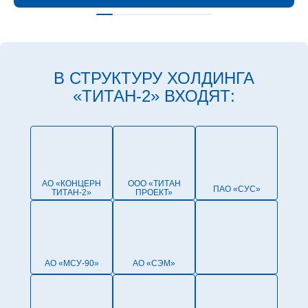
Я — БУДУЩЕЕ
ТИТАН-2
В СТРУКТУРУ ХОЛДИНГА
«ТИТАН‑2» ВХОДЯТ:
Мы обеспечиваем атмосферу доверия и открытости
«МОЛОДОЙ СПЕЦИАЛИСТ КАДРОВОГО РЕЗЕРВА»
в коллективе
ПРОГРАММА
Мы устанавливаем безусловный приоритет
«ЗДОРОВЬЕ»
безопасным условиям труда и качества сооружаемых
АО «КОНЦЕРН
ООО «ТИТАН
объектов
ПАО «СУС»
Добровольное медицинское страхование;
ТИТАН‑2»
ПРОЕКТ»
Финансирование путевок в детские лагеря.
>200
Мы эффективно управляем рисками в отношении
жизни и здоровья сотрудников, подрядчиков и третьих
лиц
АО «МСУ-90»
АО «СЭМ»
ВЫПУСКНИКОВ ПРОШЛИ ПРАКТИКУ И УСПЕШНО
РАБОТАЮТ В ХОЛДИНГЕ
Мы обеспечиваем постоянное повышение
«ТИТАН-2»