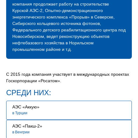
международное сотрудничество. Благодаря
компания продолжает работу на строительстве
профессионализму наших строителей мы успешно
Курской АЭС-2, Опытно-демонстрационного
строим и развиваем атомное будущее России.
энергетического комплекса «Прорыв» в Северске,
Сибирского кольцевого источника фотонов,
В связи с расширением географии и увеличением
Федерального детского реабилитационного центра под
количества объектов сегодня мы нуждаемся
Новосибирском, ведет реконструкцию объектов
в специалистах, знающих свое дело и готовых вместе
нефтебазового хозяйства в Норильском
строить сложные промышленные объекты.
промышленном районе и т.д.
Мы будем рады видеть Вас в нашей команде!
С 2015 года компания участвует в международных проектах
Госкорпорации «Росатом».
СРЕДИ НИХ:
АЭС «Аккую»
в Турции
АЭС «Пакш-2»
в Венгрии