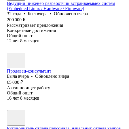
Ведущий инженер-разработчик встраиваемыех систем
(Embedded Linux / Hardware / Firmware)
32
года
•
Был
вчера
•
Обновлено
вчера
200 000
₽
Рассматривает предложения
Конкретные достижения
Общий опыт
12
лет
8
месяцев
Продавец-консультант
Была
вчера
•
Обновлено
вчера
65 000
₽
Активно ищет работу
Общий опыт
16
лет
8
месяцев
Руководитель отдела персонала, начальник отдела кадров,